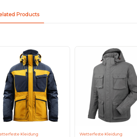
elated Products
tterfeste Kleidung
Wetterfeste Kleidung