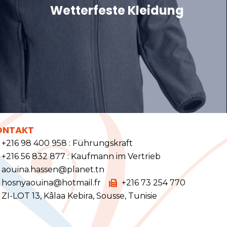
Wetterfeste Kleidung
ONTAKT
+216 98 400 958 : Führungskraft
+216 56 832 877 : Kaufmann im Vertrieb
aouina.hassen@planet.tn
hosnyaouina@hotmail.fr
+216 73 254 770
ZI-LOT 13, Kâlaa Kebira, Sousse, Tunisie