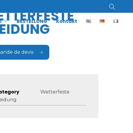
TTERFESTE
E
BESTELLUNG
Kontakt
EIDUNG
ande de devis
ategory
Wetterfeste
leidung