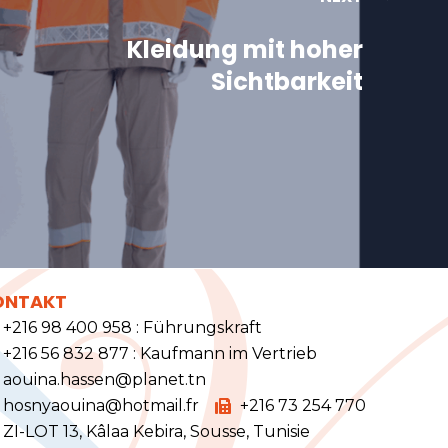
Kleidung mit hoher
Sichtbarkeit
ONTAKT
+216 98 400 958 : Führungskraft
+216 56 832 877 : Kaufmann im Vertrieb
aouina.hassen@planet.tn
hosnyaouina@hotmail.fr
+216 73 254 770
ZI-LOT 13, Kâlaa Kebira, Sousse, Tunisie