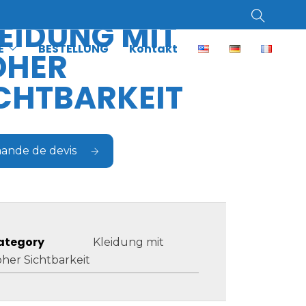
EIDUNG MIT
E
BESTELLUNG
Kontakt
OHER
CHTBARKEIT
ande de devis
ategory
Kleidung mit
her Sichtbarkeit