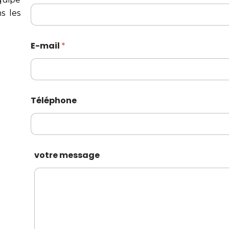
s les
*
E-mail
*
N
o
m
m
e
s
Téléphone
s
a
g
e
votre message