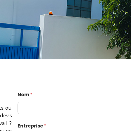
Nom
*
ts ou
devis
ail ?
Entreprise
*
quipe